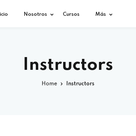
icio
Nosotros
Cursos
Más
Sign in
Sign up
Instructors
Sign in
Home
Instructors
Don’t have an account?
Sign up