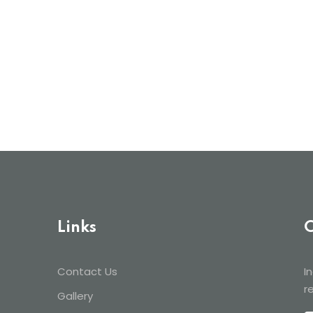
Lost your password?
Remember me
Links
C
Contact Us
I
r
Gallery