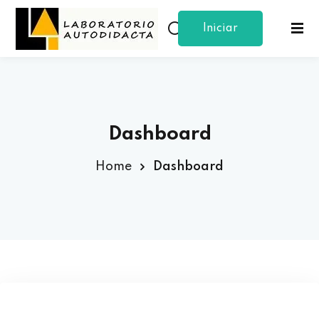
Iniciar
Sign in
Sign up
Sesion
Sign in
Don’t have an account?
Sign up
Dashboard
Home
Dashboard
Lost your password?
Remember me