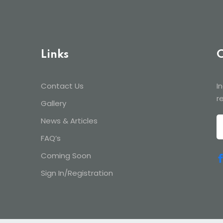
Links
C
Contact Us
I
Sign in
Sign up
r
Gallery
News & Articles
Sign in
FAQ’s
Don’t have an account?
Sign up
Coming Soon
Sign In/Registration