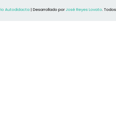
rio Autodidacta
| Desarrollado por
José Reyes Lovato
. Todo
Lost your password?
Remember me